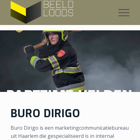
BURO DIRIGO
Buro Dirigo is een marketingcommunicatiebureau
uit Haarlem die gespecialiseerd is in internal