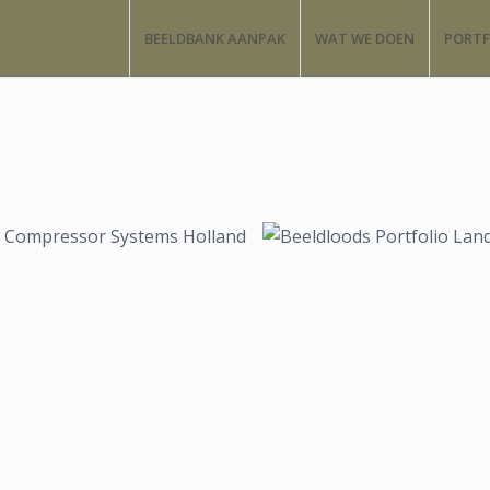
BEELDBANK AANPAK
WAT WE DOEN
PORTF