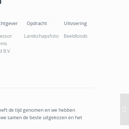
O
chtgever
Opdracht
Uitvoering
essor
Landschapsfotografie
Beeldloods
ems
d B.V.
heeft de tijd genomen en we hebben
n we samen de beste uitgekozen en het