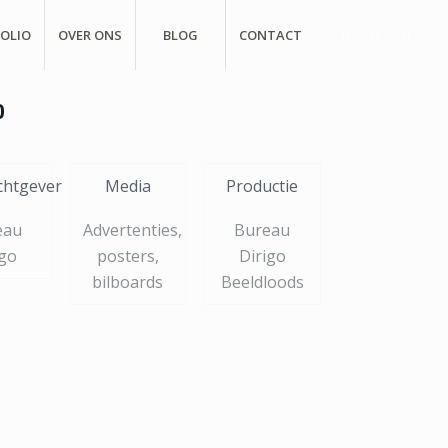
OLIO
OVER ONS
BLOG
CONTACT
O
chtgever
Media
Productie
eau
Advertenties,
Bureau
igo
posters,
Dirigo
bilboards
Beeldloods