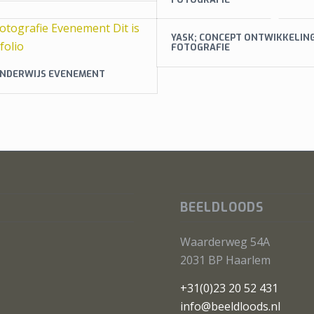
YASK; CONCEPT ONTWIKKELIN
FOTOGRAFIE
 ONDERWIJS EVENEMENT
BEELDLOODS
Waarderweg 54A
2031 BP Haarlem
+31(0)23 20 52 431
info@beeldloods.nl