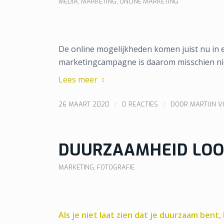
MEDIA
,
MARKETING
,
ONLINE MARKETING
De online mogelijkheden komen juist nu in 
marketingcampagne is daarom misschien nie
Lees meer
/
/
26 MAART 2020
0 REACTIES
DOOR
MARTIJN 
DUURZAAMHEID LOO
MARKETING
,
FOTOGRAFIE
Als je niet laat zien dat je duurzaam bent,