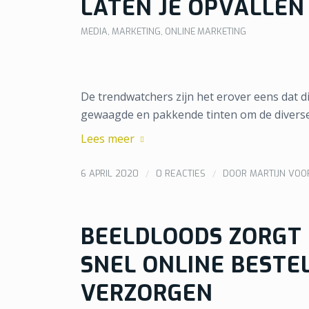
LATEN JE OPVALLEN
MEDIA
,
MARKETING
,
ONLINE MARKETING
De trendwatchers zijn het erover eens dat d
gewaagde en pakkende tinten om de diverse 
Lees meer
/
/
6 APRIL 2020
0 REACTIES
DOOR
MARTIJN VO
BEELDLOODS ZORGT 
SNEL ONLINE BESTE
VERZORGEN