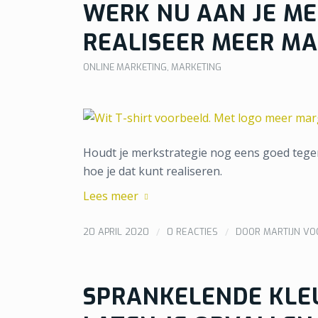
WERK NU AAN JE M
REALISEER MEER MA
ONLINE MARKETING
,
MARKETING
Houdt je merkstrategie nog eens goed tegen h
hoe je dat kunt realiseren.
Lees meer
/
/
20 APRIL 2020
0 REACTIES
DOOR
MARTIJN V
SPRANKELENDE KLE