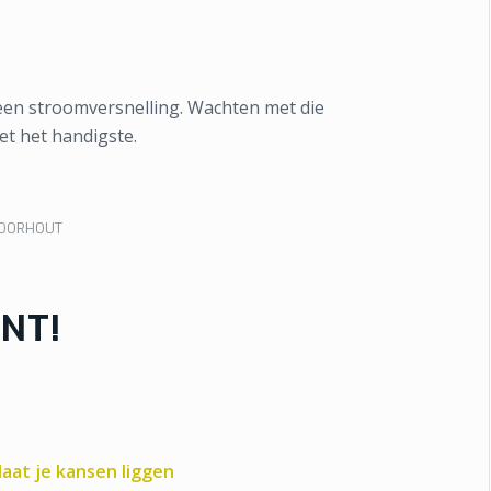
een stroomversnelling. Wachten met die
t het handigste.
VOORHOUT
NT!
 laat je kansen liggen