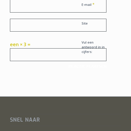
*
E-mail
Site
Vul een
een × 3 =
antwoord in in
cijfers:
SNEL NAAR