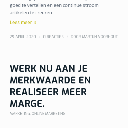
goed te vertellen en een continue stroom
artikelen te creëren.
Lees meer
/
/
29 APRIL 2020
0 REACTIES
DOOR
MARTIJN VOORHOUT
WERK NU AAN JE
MERKWAARDE EN
REALISEER MEER
MARGE.
MARKETING
,
ONLINE MARKETING