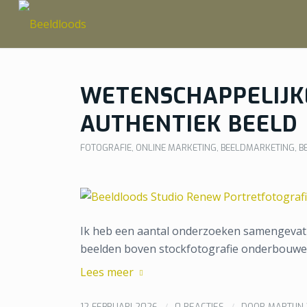
WETENSCHAPPELIJK
AUTHENTIEK BEELD
FOTOGRAFIE
,
ONLINE MARKETING
,
BEELDMARKETING
,
B
Ik heb een aantal onderzoeken samengevat d
beelden boven stockfotografie onderbouwe
Lees meer
/
/
12 FEBRUARI 2026
0 REACTIES
DOOR
MARTIJN