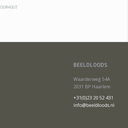
VOORHOUT
BEELDLOODS
Waarderweg 54A
2031 BP Haarlem
+31(0)23 20 52 431
info@beeldloods.nl